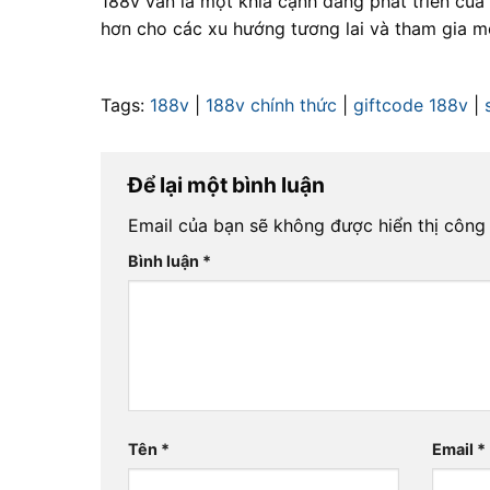
188v vẫn là một khía cạnh đang phát triển của 
hơn cho các xu hướng tương lai và tham gia 
Tags:
188v
|
188v chính thức
|
giftcode 188v
|
Để lại một bình luận
Email của bạn sẽ không được hiển thị công 
Bình luận
*
Tên
*
Email
*