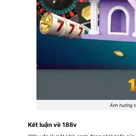
Ảnh hưởng tớ
Kết luận về 188v