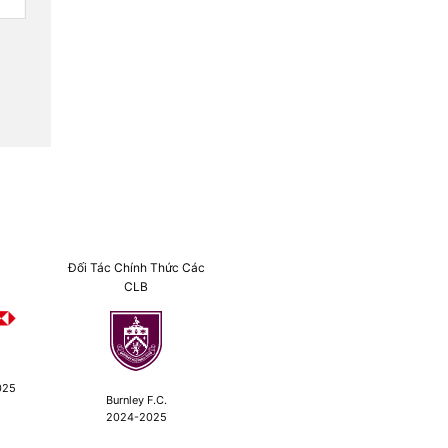
Đối Tác Chính Thức Các
CLB
025
Burnley F.C.
2024-2025