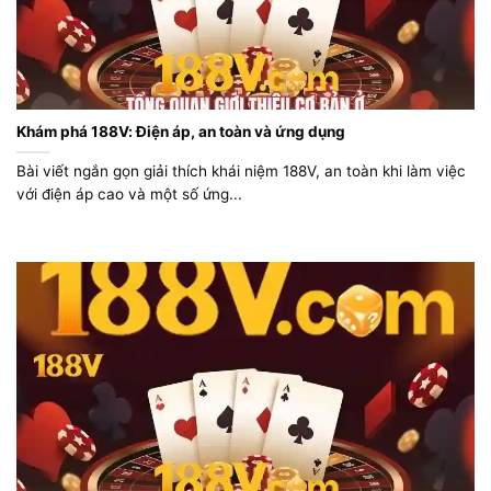
Khám phá 188V: Điện áp, an toàn và ứng dụng
Bài viết ngắn gọn giải thích khái niệm 188V, an toàn khi làm việc
với điện áp cao và một số ứng...