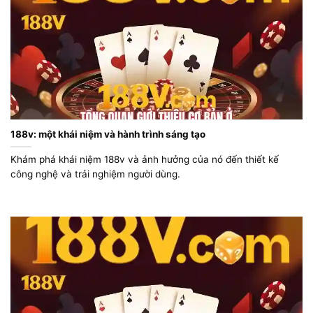
188v: một khái niệm và hành trình sáng tạo
Khám phá khái niệm 188v và ảnh hưởng của nó đến thiết kế
công nghệ và trải nghiệm người dùng.