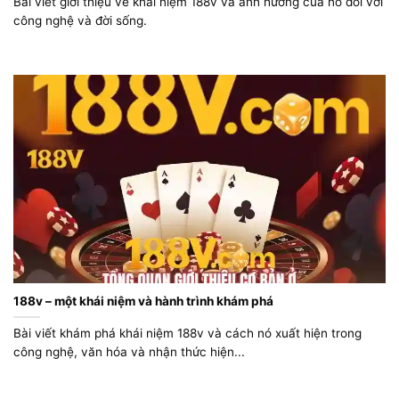
Bài viết giới thiệu về khái niệm 188v và ảnh hưởng của nó đối với
công nghệ và đời sống.
188v – một khái niệm và hành trình khám phá
Bài viết khám phá khái niệm 188v và cách nó xuất hiện trong
công nghệ, văn hóa và nhận thức hiện...