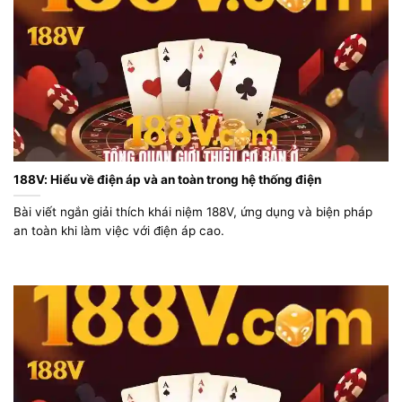
188V: Hiểu về điện áp và an toàn trong hệ thống điện
Bài viết ngắn giải thích khái niệm 188V, ứng dụng và biện pháp
an toàn khi làm việc với điện áp cao.