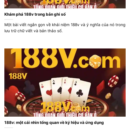
Khám phá 188v trong bản ghi số
Một bài viết ngắn gọn về khái niệm 188v và ý nghĩa của nó trong
lưu trữ chữ viết và bản thảo số.
188v: một cái nhìn tổng quan về ký hiệu và ứng dụng