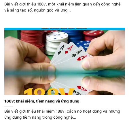
Bài viết giới thiệu 188v, một khái niệm liên quan đến công nghệ
và sáng tạo số, nguồn gốc và ứng...
188v: khái niệm, tiềm năng và ứng dụng
Bài viết giới thiệu khái niệm 188v, cách nó hoạt động và những
ứng dụng tiềm năng trong công nghệ...