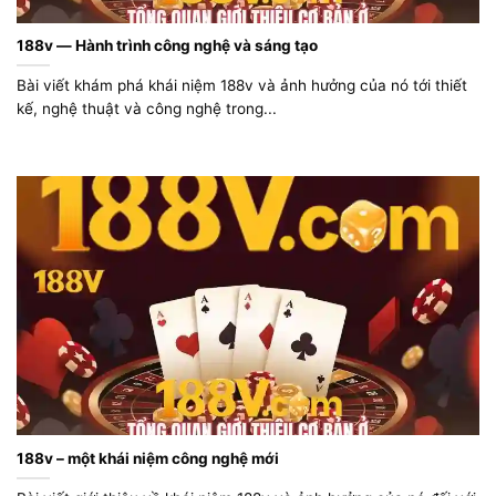
188v — Hành trình công nghệ và sáng tạo
Bài viết khám phá khái niệm 188v và ảnh hưởng của nó tới thiết
kế, nghệ thuật và công nghệ trong...
188v – một khái niệm công nghệ mới