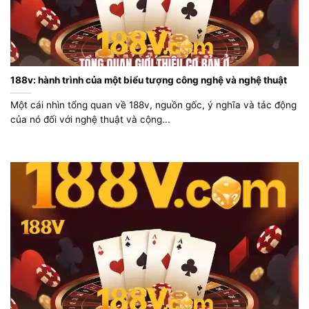
188v: hành trình của một biểu tượng công nghệ và nghệ thuật
Một cái nhìn tổng quan về 188v, nguồn gốc, ý nghĩa và tác động
của nó đối với nghệ thuật và cộng...