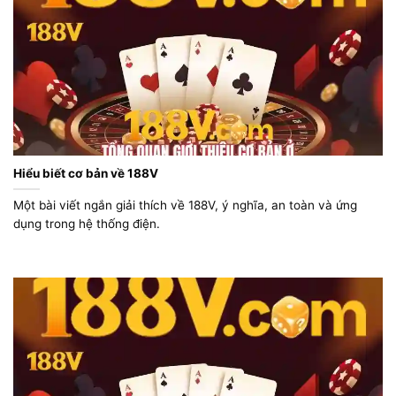
Hiểu biết cơ bản về 188V
Một bài viết ngắn giải thích về 188V, ý nghĩa, an toàn và ứng
dụng trong hệ thống điện.