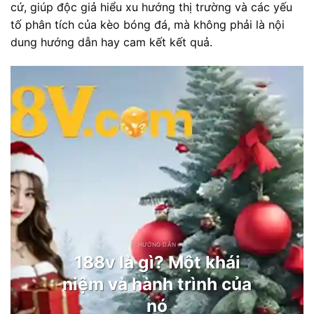
cứ, giúp độc giả hiểu xu hướng thị trường và các yếu
tố phân tích của kèo bóng đá, mà không phải là nội
dung hướng dẫn hay cam kết kết quả.
HƯỚNG DẪN
188v là gì? Một khái
niệm và hành trình của
nó