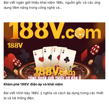
Bài viết ngắn giới thiệu khái niệm 188v, nguồn gốc và các ứng
dụng tiềm năng trong công nghệ và...
Khám phá 188V: điện áp và khái niệm
Bài viết trình bày 188V, ý nghĩa và cách áp dụng trong các thiết
bị và hệ thống điện.