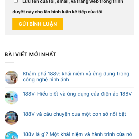
Lưu tên của tôi, email, và trang web trong trình
duyệt này cho lần bình luận kế tiếp của tôi.
BÀI VIẾT MỚI NHẤT
Khám phá 188v: khái niệm và ứng dụng trong
công nghệ hình ảnh
188V: Hiểu biết và ứng dụng của điện áp 188V
188V và câu chuyện của một con số nổi bật
188v là gì? Một khái niệm và hành trình của nó