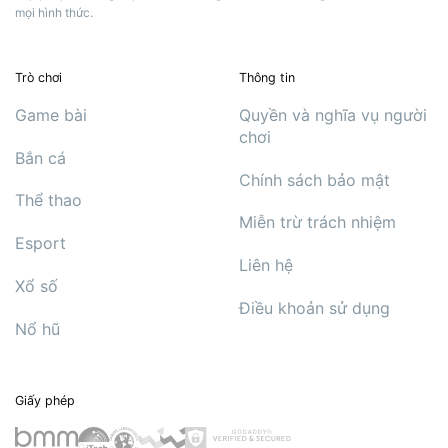
mọi hình thức.
Trò chơi
Thông tin
Game bài
Quyền và nghĩa vụ người
chơi
Bắn cá
Chính sách bảo mật
Thể thao
Miễn trừ trách nhiệm
Esport
Liên hệ
Xổ số
Điều khoản sử dụng
Nổ hũ
Giấy phép