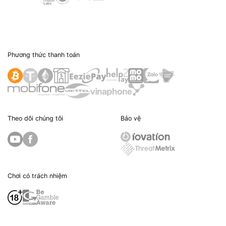
Phương thức thanh toán
Theo dõi chúng tôi
Bảo vệ
Chơi có trách nhiệm