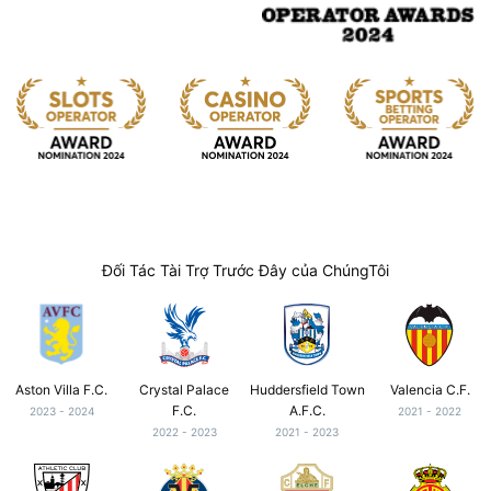
Đối Tác Tài Trợ Trước Đây của ChúngTôi
Aston Villa F.C.
Crystal Palace
Huddersfield Town
Valencia C.F.
F.C.
A.F.C.
2023 - 2024
2021 - 2022
2022 - 2023
2021 - 2023