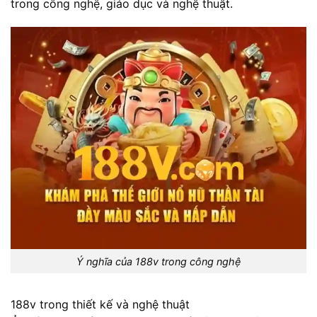
trong công nghệ, giáo dục và nghệ thuật.
Ý nghĩa của 188v trong công nghệ
188v trong thiết kế và nghệ thuật