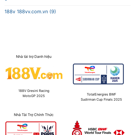
188v 188vv.com.vn (9)
Nhà tài trợ Danh hiệu
188V Gresini Racing
TotalEnergies BWF
MotoGP 2025
Sudirman Cup Finals 2025
Nhà Tài Trợ Chính Thức