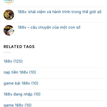
188v: khái niệm và hành trình trong thế giới số
188v – câu chuyện của một con số
RELATED TAGS
188v (125)
nạp tiền 188v (10)
game bài 188v (10)
188v đang nhập (10)
game 188v (10)