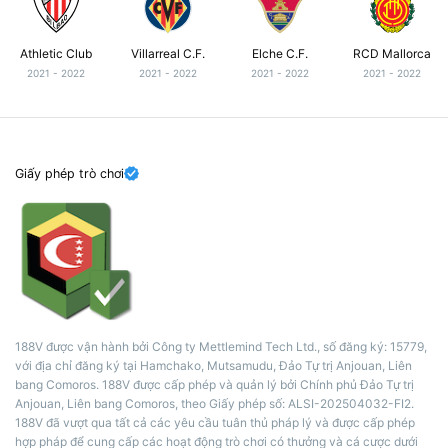
Athletic Club
Villarreal C.F.
Elche C.F.
RCD Mallorca
2021 - 2022
2021 - 2022
2021 - 2022
2021 - 2022
Giấy phép trò chơi
188V được vận hành bởi Công ty Mettlemind Tech Ltd., số đăng ký: 15779,
với địa chỉ đăng ký tại Hamchako, Mutsamudu, Đảo Tự trị Anjouan, Liên
bang Comoros. 188V được cấp phép và quản lý bởi Chính phủ Đảo Tự trị
Anjouan, Liên bang Comoros, theo Giấy phép số: ALSI-202504032-FI2.
188V đã vượt qua tất cả các yêu cầu tuân thủ pháp lý và được cấp phép
hợp pháp để cung cấp các hoạt động trò chơi có thưởng và cá cược dưới