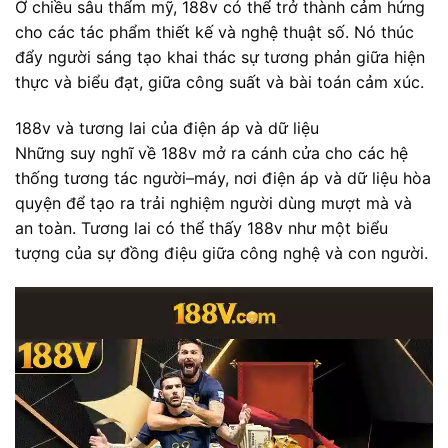
Ở chiều sâu thẩm mỹ, 188v có thể trở thành cảm hứng
cho các tác phẩm thiết kế và nghệ thuật số. Nó thúc
đẩy người sáng tạo khai thác sự tương phản giữa hiện
thực và biểu đạt, giữa công suất và bài toán cảm xúc.
188v và tương lai của điện áp và dữ liệu
Những suy nghĩ về 188v mở ra cánh cửa cho các hệ
thống tương tác người–máy, nơi điện áp và dữ liệu hòa
quyện để tạo ra trải nghiệm người dùng mượt mà và
an toàn. Tương lai có thể thấy 188v như một biểu
tượng của sự đồng điệu giữa công nghệ và con người.