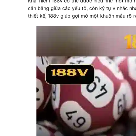
Khái niệm 188v có thể được hiểu như một mô hì
cân bằng giữa các yếu tố, còn ký tự v nhắc nhở
thiết kế, 188v giúp gợi mở một khuôn mẫu rõ rà