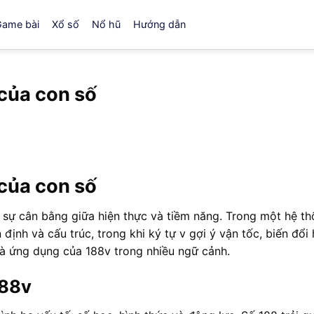
ame bài
Xổ số
Nổ hũ
Hướng dẫn
của con số
của con số
o sự cân bằng giữa hiện thực và tiềm năng. Trong một hệ t
 định và cấu trúc, trong khi ký tự v gợi ý vận tốc, biến đổi
c và ứng dụng của 188v trong nhiều ngữ cảnh.
188v