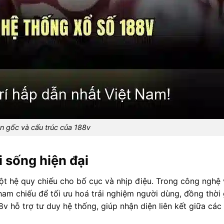
 gốc và cấu trúc của 188v
 sống hiện đại
ột hệ quy chiếu cho bố cục và nhịp điệu. Trong công nghệ 
am chiếu để tối ưu hoá trải nghiệm người dùng, đồng thời 
8v hỗ trợ tư duy hệ thống, giúp nhận diện liên kết giữa các