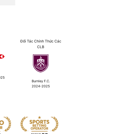
Đối Tác Chính Thức Các
CLB
025
Burnley F.C.
2024-2025