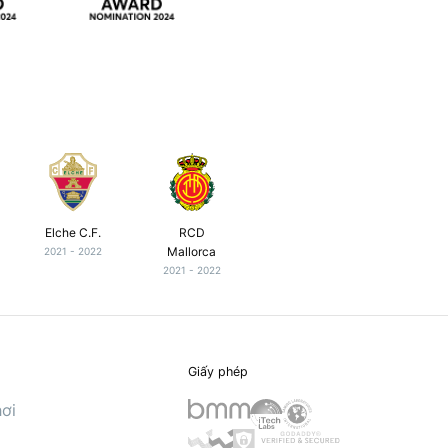
Elche C.F.
RCD
Mallorca
2021 - 2022
2021 - 2022
Giấy phép
ơi