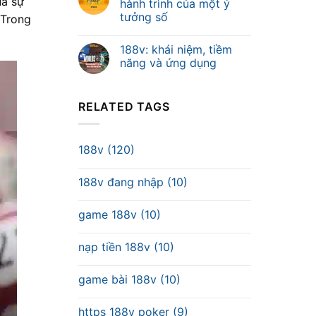
ua sự
hành trình của một ý
tưởng số
 Trong
188v: khái niệm, tiềm
năng và ứng dụng
RELATED TAGS
188v (120)
188v đang nhập (10)
game 188v (10)
nạp tiền 188v (10)
game bài 188v (10)
https 188v poker (9)