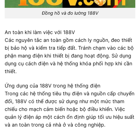
Đồng hồ và đo lường 188V
An toàn khi làm việc với 188V
Các nguyên tắc an toàn gồm cách ly nguồn, đeo thiết
bị bảo hộ và kiểm tra tiếp đất. Tránh chạm vào các bộ
phận mang điện khi thiết bị đang hoạt động. Sử dụng
dụng cụ cách điện và hệ thống khóa phối hợp khi cần
thiết.
Ứng dụng của 188V trong hệ thống điện
Trong các hệ thống tiêu thụ điện và nguồn cấp chuyển
đổi, 188V có thể được sử dụng như một mức tham
chiếu cho mạch cảm biến hoặc bộ điều khiển. Việc
quản lý điện áp một cách ổn định giúp tối ưu hiệu suất
và an toàn trong cả nhà ở và công nghiệp.