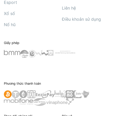
Esport
Liên hệ
Xổ số
Điều khoản sử dụng
Nổ hũ
Giấy phép
Phương thức thanh toán