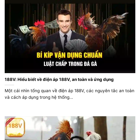
188V: Hiểu biết về điện áp 188V, an toàn và ứng dụng
Một cái nhìn tổng quan về điện áp 188V, các nguyên tắc an toàn
và cách áp dụng trong hệ thống...