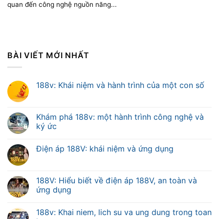
quan đến công nghệ nguồn năng...
BÀI VIẾT MỚI NHẤT
188v: Khái niệm và hành trình của một con số
Khám phá 188v: một hành trình công nghệ và
ký ức
Điện áp 188V: khái niệm và ứng dụng
188V: Hiểu biết về điện áp 188V, an toàn và
ứng dụng
188v: Khai niem, lich su va ung dung trong toan