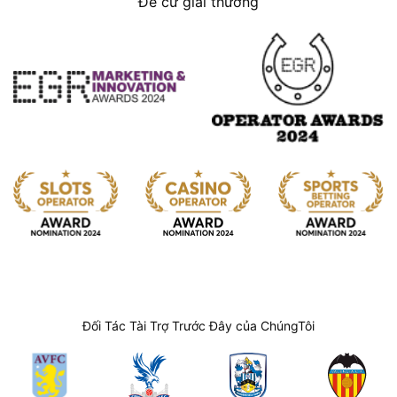
Đề cử giải thưởng
Đối Tác Tài Trợ Trước Đây của ChúngTôi