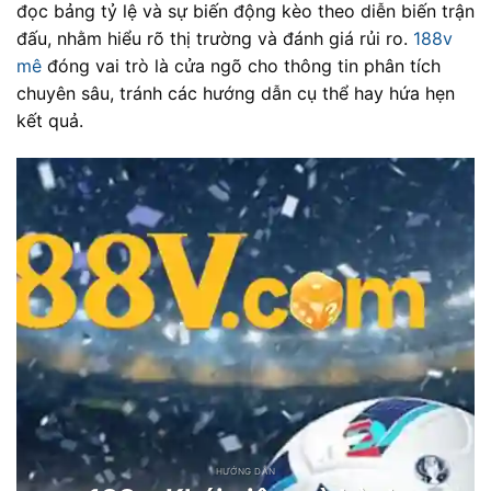
đọc bảng tỷ lệ và sự biến động kèo theo diễn biến trận
đấu, nhằm hiểu rõ thị trường và đánh giá rủi ro.
188v
mê
đóng vai trò là cửa ngõ cho thông tin phân tích
chuyên sâu, tránh các hướng dẫn cụ thể hay hứa hẹn
kết quả.
HƯỚNG DẪN