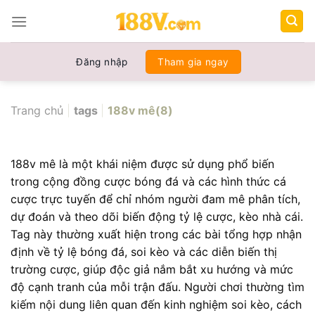
Chuyển
đến
nội
dung
Đăng nhập
Tham gia ngay
Trang chủ
|
tags
|
188v mê(8)
188v mê là một khái niệm được sử dụng phổ biến
trong cộng đồng cược bóng đá và các hình thức cá
cược trực tuyến để chỉ nhóm người đam mê phân tích,
dự đoán và theo dõi biến động tỷ lệ cược, kèo nhà cái.
Tag này thường xuất hiện trong các bài tổng hợp nhận
định về tỷ lệ bóng đá, soi kèo và các diễn biến thị
trường cược, giúp độc giả nắm bắt xu hướng và mức
độ cạnh tranh của mỗi trận đấu. Người chơi thường tìm
kiếm nội dung liên quan đến kinh nghiệm soi kèo, cách