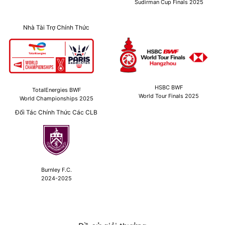
Sudirman Cup Finals 2025
Nhà Tài Trợ Chính Thức
HSBC BWF
TotalEnergies BWF
World Tour Finals 2025
World Championships 2025
Đối Tác Chính Thức Các CLB
Burnley F.C.
2024-2025