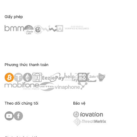
Giấy phép
Phương thức thanh toán
Theo dõi chúng tôi
Bảo vệ