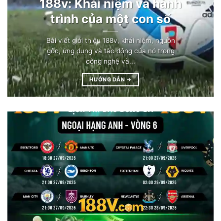
188v: Khái niệm và hành
trình của một con số
Bài viết giới thiệu 188v, khái niệm, nguồn
gốc, ứng dụng và tác động của nó trong
công nghệ và...
HƯỚNG DẪN
→