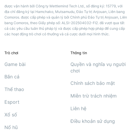
được vận hành bởi Công ty Mettlemind Tech Ltd., số đăng ký: 15779, với
địa chỉ đăng ký tại Hamchako, Mutsamudu, Đảo Tự trị Anjouan, Liên bang
Comoros. được cấp phép và quản lý bởi Chính phủ Đảo Tự trị Anjouan, Liên
bang Comoros, theo Giấy phép số: ALSI-202504032-FI2. đã vượt qua tất
cả các yêu cầu tuân thủ pháp lý và được cấp phép hợp pháp để cung cấp
các hoạt động trò chơi có thưởng và cá cược dưới mọi hình thức.
Trò chơi
Thông tin
Game bài
Quyền và nghĩa vụ người
chơi
Bắn cá
Chính sách bảo mật
Thể thao
Miễn trừ trách nhiệm
Esport
Liên hệ
Xổ số
Điều khoản sử dụng
Nổ hũ