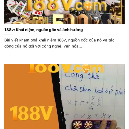
188v: Khái niệm, nguồn gốc và ảnh hưởng
Bài viết khám phá khái niệm 188v, nguồn gốc của nó và tác
động của nó đối với công nghệ, văn hóa...