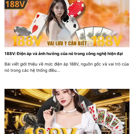
188V: Điện áp và ảnh hưởng của nó trong công nghệ hiện đại
Bài viết giới thiệu về mức điện áp 188V, nguồn gốc và vai trò của
nó trong các hệ thống điều...