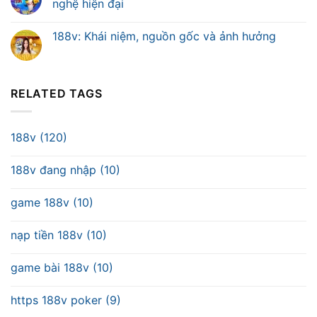
nghệ hiện đại
188v: Khái niệm, nguồn gốc và ảnh hưởng
RELATED TAGS
188v (120)
188v đang nhập (10)
game 188v (10)
nạp tiền 188v (10)
game bài 188v (10)
https 188v poker (9)