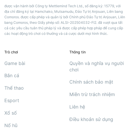
được vận hành bởi Công ty Mettlemind Tech Ltd., số đăng ký: 15779, với
địa chỉ đăng ký tại Hamchako, Mutsamudu, Đảo Tự trị Anjouan, Liên bang
Comoros. được cấp phép và quản lý bởi Chính phủ Đảo Tự trị Anjouan, Liên
bang Comoros, theo Giấy phép số: ALSI-202504032-FI2. đã vượt qua tất
cả các yêu cầu tuân thủ pháp lý và được cấp phép hợp pháp để cung cấp
các hoạt động trò chơi có thưởng và cá cược dưới mọi hình thức.
Trò chơi
Thông tin
Game bài
Quyền và nghĩa vụ người
chơi
Bắn cá
Chính sách bảo mật
Thể thao
Miễn trừ trách nhiệm
Esport
Liên hệ
Xổ số
Điều khoản sử dụng
Nổ hũ