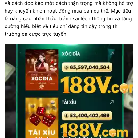
và cách đọc kèo một cách thận trọng mà không hỗ trợ
hay khuyến khích hoạt động mua bán cụ thể. Mục tiêu
là nâng cao nhận thức, tránh sai lệch thông tin và tăng
cường hiểu biết về tiêu chí đáng tin cậy trong thị
trường cá cược trực tuyến.
HƯỚNG DẪN