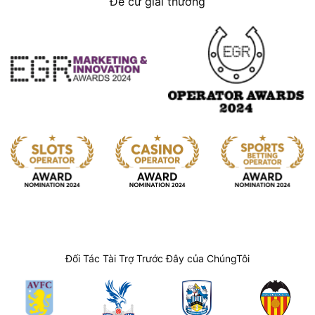
Đề cử giải thưởng
Đối Tác Tài Trợ Trước Đây của ChúngTôi