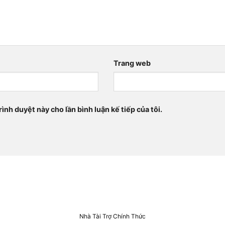
Trang web
rình duyệt này cho lần bình luận kế tiếp của tôi.
Nhà Tài Trợ Chính Thức