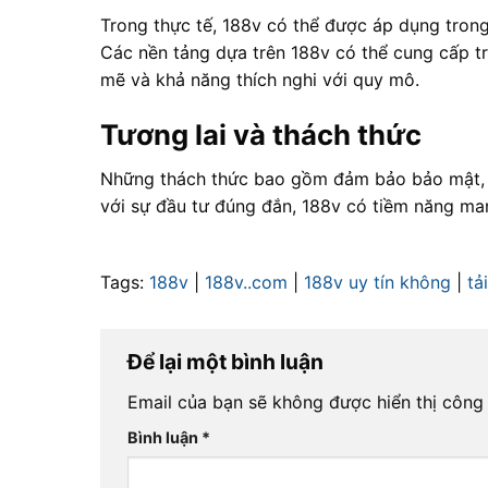
Trong thực tế, 188v có thể được áp dụng trong
Các nền tảng dựa trên 188v có thể cung cấp t
mẽ và khả năng thích nghi với quy mô.
Tương lai và thách thức
Những thách thức bao gồm đảm bảo bảo mật, qu
với sự đầu tư đúng đắn, 188v có tiềm năng mang
Tags:
188v
|
188v..com
|
188v uy tín không
|
tả
Để lại một bình luận
Email của bạn sẽ không được hiển thị công 
Bình luận
*